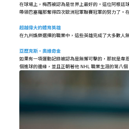
在球場上，梅西被認為是世界上最好的。這位阿根廷
帶領巴塞羅那奪得四次歐洲冠軍聯賽冠軍的努力了。
超越偉大的體育英雄
在
九州娛樂
選擇的職業中，這些英雄完成了大多數人
亞歷克斯·奧維奇金
如果有一項運動記錄被認為是無懈可擊的，那就是韋恩·格雷茨
個進球的邊緣，並且正朝著他 NHL 職業生涯的第八個 