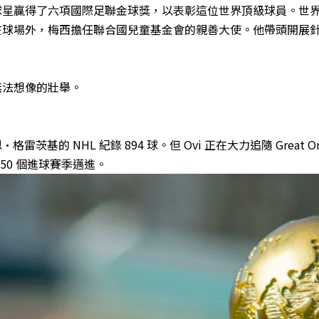
球星贏得了六項國際足聯金球獎，以表彰這位世界頂級球員。
世
在球場外，梅西擔任聯合國兒童基金會的親善大使。他帶頭開展
無法想像的壯舉。
基的 NHL 紀錄 894 球。但 Ovi 正在大力追隨 Great
50 個進球賽季邁進。