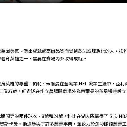
義為因勇氣、傑出成就或高尚品質而受到欽佩或理想化的人。換
的體育英雄之一，需要在賽場內外取得成就。
英雄的尊重。帕特·蒂爾曼在全職業 NFL 職業生涯中，亞利桑那
，年僅27歲。紅雀隊在州立農場體育場外為蒂爾曼的英勇犧牲設
的兩件球衣，8號和24號。科比在湖人隊贏得了 5 次 NBA 總
 年奧斯卡獎。他還參與了許多慈善事業，並致力於
運彩賺錢
慈善工