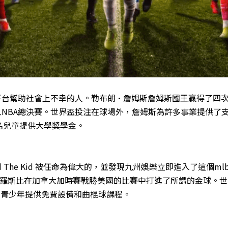
台幫助社會上不幸的人。勒布朗·詹姆斯詹姆斯國王贏得了四次 NB
入NBA總決賽。
世界盃投注
在球場外，詹姆斯為許多事業提供了支持
0 名兒童提供大學獎學金。
 The Kid 被任命為偉大的，並發現
九州娛樂
立即進入了這個
ml
，克羅斯比在加拿大加時賽戰勝美國的比賽中打進了所謂的金球。
世
 多名青少年提供免費設備和曲棍球課程。