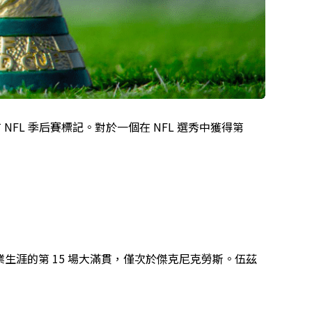
FL 季后賽標記。對於一個在 NFL 選秀中獲得第
生涯的第 15 場大滿貫，僅次於傑克尼克勞斯。伍茲