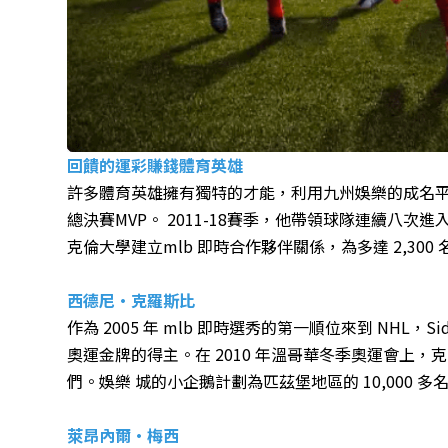
回饋的
運彩賺錢
體育英雄
許多體育英雄擁有獨特的才能，利用
九州娛樂
的成名平
總決賽MVP。 2011-18賽季，他帶領球隊連續八次進
克倫大學建立
mlb 即時
合作夥伴關係，為多達 2,30
西德尼·克羅斯比
作為 2005 年
mlb 即時
選秀的第一順位來到 NHL，Sid
奧運金牌的得主。在 2010 年溫哥華冬季奧運會上
們。
娛樂 城
的小企鵝計劃為匹茲堡地區的 10,000
萊昂內爾·梅西