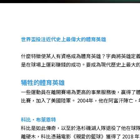
世界盃投注
近代史上最偉大的體育英雄
什麼特徵使某人有資格成為體育英雄？字典將英雄定
是在球場上
運彩賺錢
的成功。要成為現代歷史上最大
犧牲的體育英雄
一些運動員在離開賽場為更高的事業服務後，贏得了體育
比賽，加入了美國陸軍。 2004年，他在阿富汗陣亡
科比·布萊恩特
科比是如此傳奇，以至於洛杉磯湖人隊退役了他在球隊期間穿
離硬木，科比憑藉電影《親愛的籃球》獲得了 2018